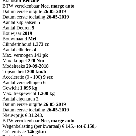
Brandstof
Benzine
BTW verrekenbaar
Nee, marge auto
Datum eerste uitgifte
26-05-2019
Datum eerste toelating
26-05-2019
Aantal zitplaatsen
5
Aantal Deuren
5
Bouwjaar
2019
Bouwmaand
Mei
Cilinderinhoud
1.373 cc
Aantal cilinders
4
Max. vermogen
141 pk
Max. koppel
220 Nm
Modelreeks
29-09-2018
Topsnelheid
200 km/h
Acceleratie (0 - 100)
9 sec
Aantal versnellingen
6
Gewicht
1.095 kg
Max. trekgewicht
1.200 kg
Aantal eigenaren
2
Datum eerste uitgifte
26-05-2019
Datum eerste toelating
26-05-2019
Nieuwprijs
€ 31.243,-
BTW verrekenbaar
Nee, marge auto
Wegenbelasting (per kwartaal)
€ 145,- tot € 158,-
Co2 emissie
146 g/km