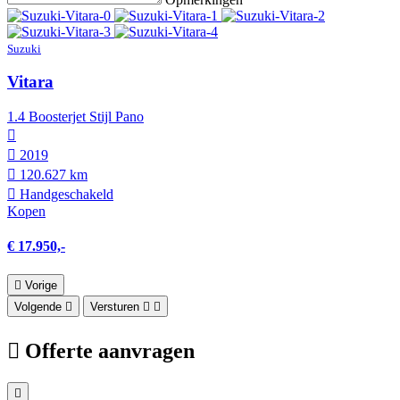
Suzuki
Vitara
1.4 Boosterjet Stijl Pano
2019
120.627 km
Hand­geschakeld
Kopen
€ 17.950,-
Vorige
Volgende
Versturen
Offerte aanvragen