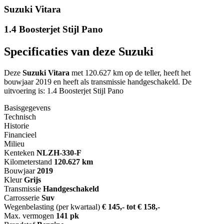
Suzuki Vitara
1.4 Boosterjet Stijl Pano
Specificaties van deze Suzuki
Deze
Suzuki Vitara
met 120.627 km op de teller, heeft het
bouwjaar 2019 en heeft als transmissie handgeschakeld. De
uitvoering is: 1.4 Boosterjet Stijl Pano
Basisgegevens
Technisch
Historie
Financieel
Milieu
Kenteken
NL
ZH-330-F
Kilometerstand
120.627 km
Bouwjaar
2019
Kleur
Grijs
Transmissie
Handgeschakeld
Carrosserie
Suv
Wegenbelasting (per kwartaal)
€ 145,- tot € 158,-
Max. vermogen
141 pk