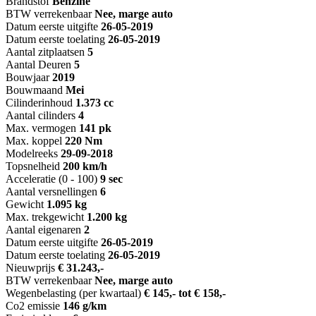
Brandstof
Benzine
BTW verrekenbaar
Nee, marge auto
Datum eerste uitgifte
26-05-2019
Datum eerste toelating
26-05-2019
Aantal zitplaatsen
5
Aantal Deuren
5
Bouwjaar
2019
Bouwmaand
Mei
Cilinderinhoud
1.373 cc
Aantal cilinders
4
Max. vermogen
141 pk
Max. koppel
220 Nm
Modelreeks
29-09-2018
Topsnelheid
200 km/h
Acceleratie (0 - 100)
9 sec
Aantal versnellingen
6
Gewicht
1.095 kg
Max. trekgewicht
1.200 kg
Aantal eigenaren
2
Datum eerste uitgifte
26-05-2019
Datum eerste toelating
26-05-2019
Nieuwprijs
€ 31.243,-
BTW verrekenbaar
Nee, marge auto
Wegenbelasting (per kwartaal)
€ 145,- tot € 158,-
Co2 emissie
146 g/km