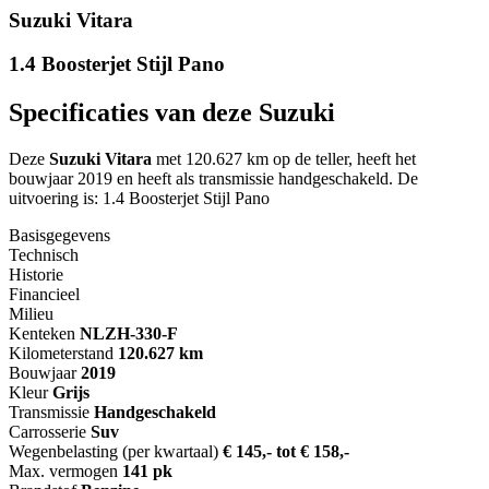
Suzuki Vitara
1.4 Boosterjet Stijl Pano
Specificaties van deze Suzuki
Deze
Suzuki Vitara
met 120.627 km op de teller, heeft het
bouwjaar 2019 en heeft als transmissie handgeschakeld. De
uitvoering is: 1.4 Boosterjet Stijl Pano
Basisgegevens
Technisch
Historie
Financieel
Milieu
Kenteken
NL
ZH-330-F
Kilometerstand
120.627 km
Bouwjaar
2019
Kleur
Grijs
Transmissie
Handgeschakeld
Carrosserie
Suv
Wegenbelasting (per kwartaal)
€ 145,- tot € 158,-
Max. vermogen
141 pk