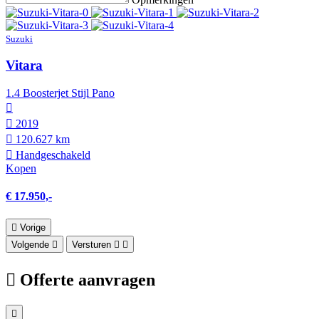
Suzuki
Vitara
1.4 Boosterjet Stijl Pano
2019
120.627 km
Hand­geschakeld
Kopen
€ 17.950,-
Vorige
Volgende
Versturen
Offerte aanvragen