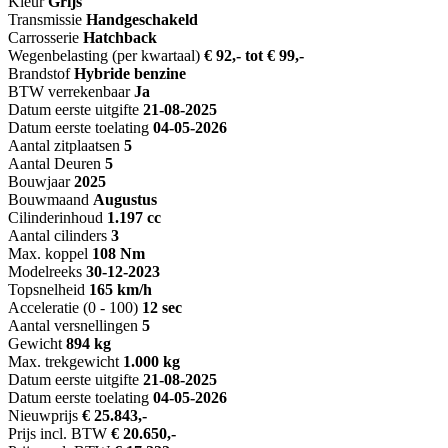
Kleur
Grijs
Transmissie
Handgeschakeld
Carrosserie
Hatchback
Wegenbelasting (per kwartaal)
€ 92,- tot € 99,-
Brandstof
Hybride benzine
BTW verrekenbaar
Ja
Datum eerste uitgifte
21-08-2025
Datum eerste toelating
04-05-2026
Aantal zitplaatsen
5
Aantal Deuren
5
Bouwjaar
2025
Bouwmaand
Augustus
Cilinderinhoud
1.197 cc
Aantal cilinders
3
Max. koppel
108 Nm
Modelreeks
30-12-2023
Topsnelheid
165 km/h
Acceleratie (0 - 100)
12 sec
Aantal versnellingen
5
Gewicht
894 kg
Max. trekgewicht
1.000 kg
Datum eerste uitgifte
21-08-2025
Datum eerste toelating
04-05-2026
Nieuwprijs
€ 25.843,-
Prijs incl. BTW
€ 20.650,-