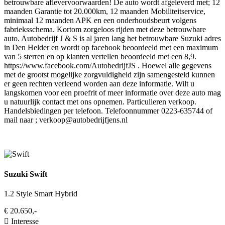
betrouwbare aflevervoorwaarden! De auto wordt afgeleverd met; 12
maanden Garantie tot 20.000km, 12 maanden Mobiliteitservice,
minimaal 12 maanden APK en een onderhoudsbeurt volgens
fabrieksschema. Kortom zorgeloos rijden met deze betrouwbare
auto. Autobedrijf J & S is al jaren lang het betrouwbare Suzuki adres
in Den Helder en wordt op facebook beoordeeld met een maximum
van 5 sterren en op klanten vertellen beoordeeld met een 8,9.
https://www.facebook.com/AutobedrijfJS . Hoewel alle gegevens
met de grootst mogelijke zorgvuldigheid zijn samengesteld kunnen
er geen rechten verleend worden aan deze informatie. Wilt u
langskomen voor een proefrit of meer informatie over deze auto mag
u natuurlijk contact met ons opnemen. Particulieren verkoop.
Handelsbiedingen per telefoon. Telefoonnummer 0223-635744 of
mail naar ;
verkoop@autobedrijfjens.nl
Suzuki Swift
1.2 Style Smart Hybrid
€ 20.650,-
Interesse