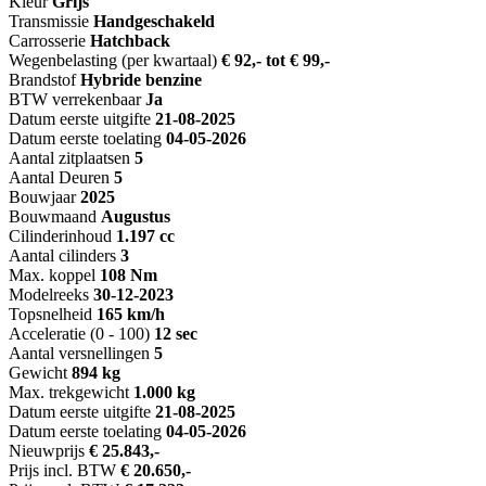
Kleur
Grijs
Transmissie
Handgeschakeld
Carrosserie
Hatchback
Wegenbelasting (per kwartaal)
€ 92,- tot € 99,-
Brandstof
Hybride benzine
BTW verrekenbaar
Ja
Datum eerste uitgifte
21-08-2025
Datum eerste toelating
04-05-2026
Aantal zitplaatsen
5
Aantal Deuren
5
Bouwjaar
2025
Bouwmaand
Augustus
Cilinderinhoud
1.197 cc
Aantal cilinders
3
Max. koppel
108 Nm
Modelreeks
30-12-2023
Topsnelheid
165 km/h
Acceleratie (0 - 100)
12 sec
Aantal versnellingen
5
Gewicht
894 kg
Max. trekgewicht
1.000 kg
Datum eerste uitgifte
21-08-2025
Datum eerste toelating
04-05-2026
Nieuwprijs
€ 25.843,-
Prijs incl. BTW
€ 20.650,-