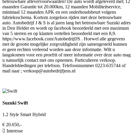
betrouwbare aflevervoorwaarden! De auto wordt afgeleverd met; 12
maanden Garantie tot 20.000km, 12 maanden Mobiliteitservice,
minimaal 12 maanden APK en een onderhoudsbeurt volgens
fabrieksschema. Kortom zorgeloos rijden met deze betrouwbare
auto. Autobedrijf J & S is al jaren lang het betrouwbare Suzuki adres
in Den Helder en wordt op facebook beoordeeld met een maximum
van 5 sterren en op klanten vertellen beoordeeld met een 8,9.
https://www.facebook.com/AutobedrijfJS . Hoewel alle gegevens
met de grootst mogelijke zorgvuldigheid zijn samengesteld kunnen
er geen rechten verleend worden aan deze informatie. Wilt u
langskomen voor een proefrit of meer informatie over deze auto mag
u natuurlijk contact met ons opnemen. Particulieren verkoop.
Handelsbiedingen per telefoon. Telefoonnummer 0223-635744 of
mail naar ;
verkoop@autobedrijfjens.nl
Suzuki Swift
1.2 Style Smart Hybrid
€ 20.650,-
Interesse