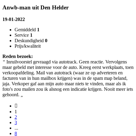
Anwb-man uit Den Helder
19-01-2022
Gemiddeld
1
Service
1
Deskundigheid
0
Prijs/kwaliteit
Reden bezoek:
“
Inruilvoorstel gevraagd via autotrack. Geen reactie. Vervolgens
maar gebeld met interesse voor de auto. Kreeg eerst werkplaats, toen
verkoopafdeling. Mail van autotrack (waar ze op adverteren en
facturen van in hun mailbox krijgen) was in de spam map beland,
jaja. Verkoper gaf aan mijn auto maar niets te vinden, maar als ik
foto's zou mailen zou ik alsnog een indicatie krijgen. Nooit meer iets
gehoord.
„
1
2
3
...
8