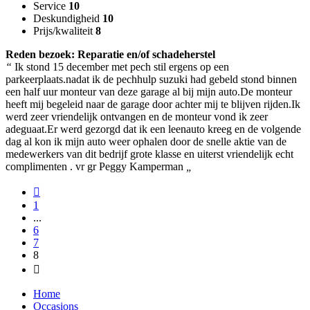
Service
10
Deskundigheid
10
Prijs/kwaliteit
8
Reden bezoek: Reparatie en/of schadeherstel
“
Ik stond 15 december met pech stil ergens op een
parkeerplaats.nadat ik de pechhulp suzuki had gebeld stond binnen
een half uur monteur van deze garage al bij mijn auto.De monteur
heeft mij begeleid naar de garage door achter mij te blijven rijden.Ik
werd zeer vriendelijk ontvangen en de monteur vond ik zeer
adeguaat.Er werd gezorgd dat ik een leenauto kreeg en de volgende
dag al kon ik mijn auto weer ophalen door de snelle aktie van de
medewerkers van dit bedrijf grote klasse en uiterst vriendelijk echt
complimenten . vr gr Peggy Kamperman
„
1
...
6
7
8
Home
Occasions